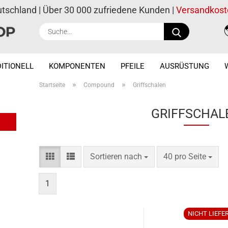
utschland | Über 30 000 zufriedene Kunden |
Versandkost
Suche...
ITIONELL
KOMPONENTEN
PFEILE
AUSRÜSTUNG
»
»
Startseite
Compound
Griffschalen
GRIFFSCHAL
Sortieren nach
pro Seite
Sortieren nach
40 pro Seite
1
NICHT LIEFE