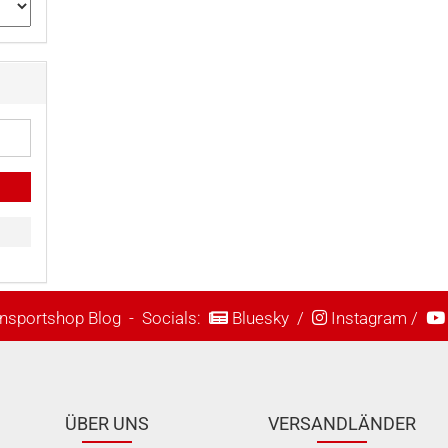
nsportshop Blog
- Socials:
Bluesky
/
Instagram
/
ÜBER UNS
VERSANDLÄNDER