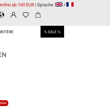
enfrei ab 100 EUR
| Sprache:
/
WEITERE
% SALE %
EN
RBAR