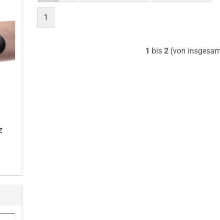
1
1
bis
2
(von insgesa
z