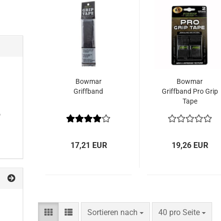
Bowmar
Bowmar
Griffband
Griffband Pro Grip
Tape
o
17,21 EUR
19,26 EUR
Sortieren nach
pro Seite
Sortieren nach
40 pro Seite