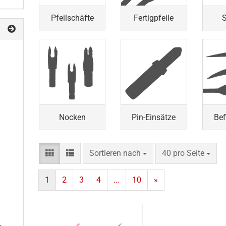
Pfeilschäfte
Fertigpfeile
S
Nocken
Pin-Einsätze
Bef
Sortieren nach
pro Seite
Sortieren nach
40 pro Seite
1
2
3
4
...
10
»