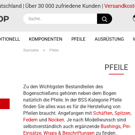
utschland | Über 30 000 zufriedene Kunden |
Versandkost
Suche...
ITIONELL
KOMPONENTEN
PFEILE
AUSRÜSTUNG
»
Startseite
Pfeile
PFEILE
Zu den Wichtigsten Bestandteilen des
Bogenschießens gehören neben dem Bogen
natürlich die Pfeile. In der BSS-Kategorie Pfeile
finden Sie alles was es für die Herstellung von
Pfeilen braucht. Angefangen mit
Schäften
,
Spitzen
,
Federn
und
Nocken
. Je nach Modellwunsch sind
selbstverständlich auch ergänzende
Bushings
,
Pin-
Einsätze
,
Wraps & Beschriftungen
zu finden.