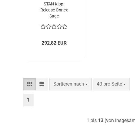
STAN Kipp-
Release Onnex
Sage
292,82 EUR
Sortieren nach
pro Seite
Sortieren nach
40 pro Seite
1
1
bis
13
(von insgesa