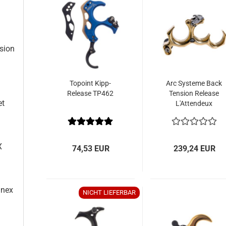
sion
Topoint Kipp-
Arc Systeme Back
Release TP462
Tension Release
et
L'Attendeux
Messing
X
74,53 EUR
239,24 EUR
nnex
NICHT LIEFERBAR