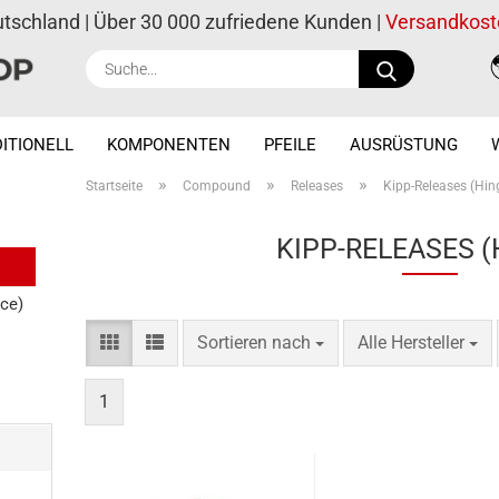
utschland | Über 30 000 zufriedene Kunden |
Versandkost
Suche...
ITIONELL
KOMPONENTEN
PFEILE
AUSRÜSTUNG
»
»
»
Startseite
Compound
Releases
Kipp-Releases (Hin
KIPP-RELEASES (
ce)
Sortieren nach
pro Seite
Sortieren nach
Alle Hersteller
1