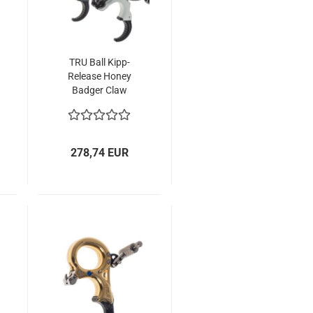
TRU Ball Kipp-
Release Honey
Badger Claw
(HBC) Flex CK
278,74 EUR