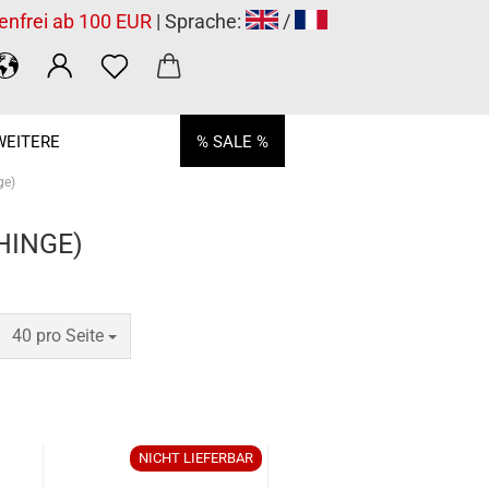
enfrei ab 100 EUR
| Sprache:
/
WEITERE
% SALE %
ge)
HINGE)
pro Seite
40 pro Seite
NICHT LIEFERBAR