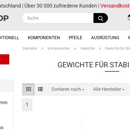
utschland | Über 30 000 zufriedene Kunden |
Versandkost
Suche...
ITIONELL
KOMPONENTEN
PFEILE
AUSRÜSTUNG
»
»
»
Startseite
Komponenten
Gewichte
Gewichte für St
GEWICHTE FÜR STAB
Sortieren nach
pro Seite
Sortieren nach
Alle Hersteller
5 mm
1
ox