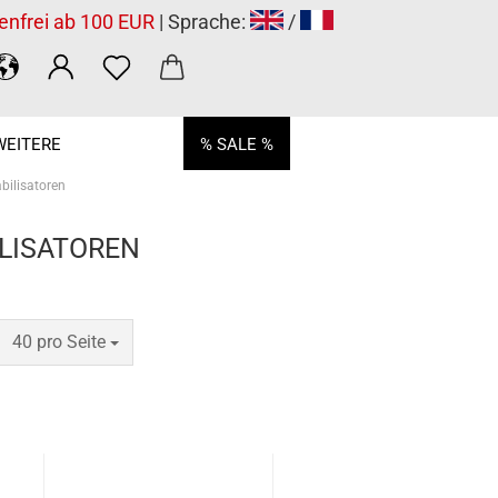
enfrei ab 100 EUR
| Sprache:
/
WEITERE
% SALE %
abilisatoren
ILISATOREN
pro Seite
40 pro Seite