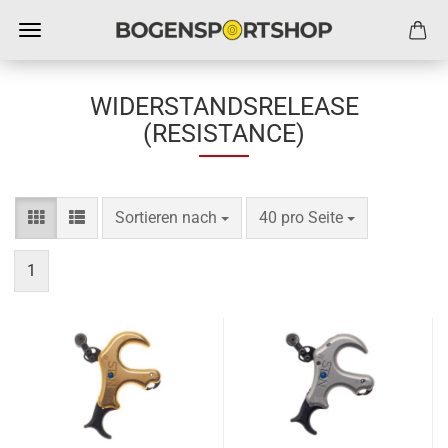
WIDERSTANDSRELEASE
(RESISTANCE)
Sortieren nach
pro Seite
Sortieren nach
40 pro Seite
1