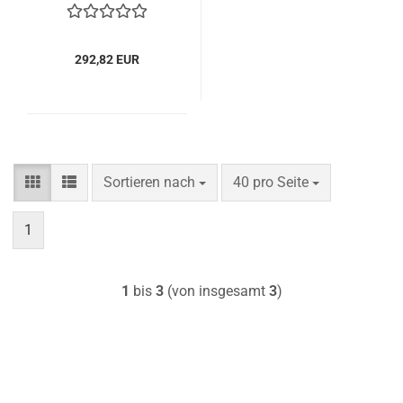
292,82 EUR
Sortieren nach
pro Seite
Sortieren nach
40 pro Seite
1
1
bis
3
(von insgesamt
3
)