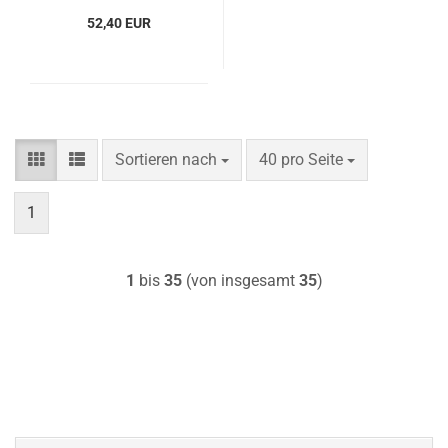
52,40 EUR
Sortieren nach
pro Seite
Sortieren nach
40 pro Seite
1
1
bis
35
(von insgesamt
35
)