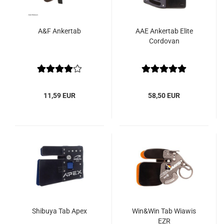
A&F Ankertab
AAE Ankertab Elite
Cordovan
11,59 EUR
58,50 EUR
Shibuya Tab Apex
Win&Win Tab Wiawis
EZR