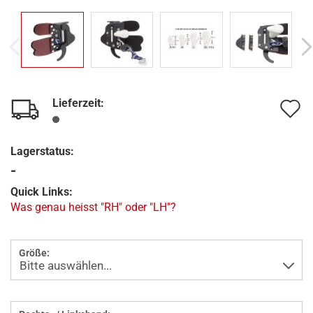
Lieferzeit:
A
d
Lagerstatus:
M
-
Quick Links:
Was genau heisst "RH" oder "LH"?
Größe: