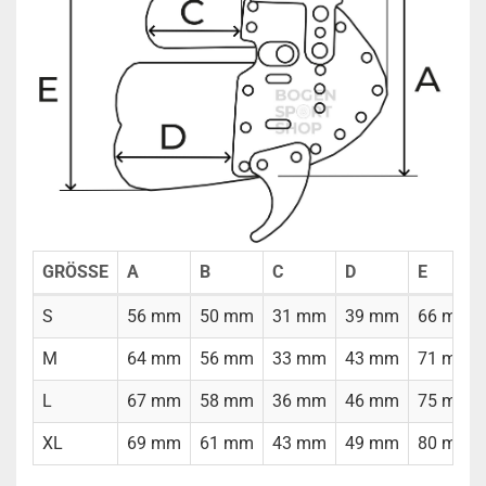
GRÖSSE
A
B
C
D
E
S
56 mm
50 mm
31 mm
39 mm
66 mm
M
64 mm
56 mm
33 mm
43 mm
71 mm
L
67 mm
58 mm
36 mm
46 mm
75 mm
XL
69 mm
61 mm
43 mm
49 mm
80 mm