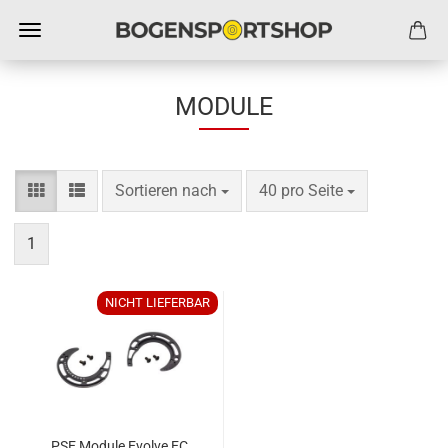
MODULE
Sortieren nach
pro Seite
Sortieren nach
40 pro Seite
1
NICHT LIEFERBAR
PSE Module Evolve EC