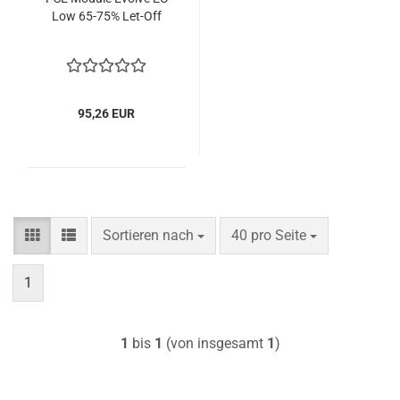
Low 65-75% Let-Off
95,26 EUR
Sortieren nach
pro Seite
Sortieren nach
40 pro Seite
1
1
bis
1
(von insgesamt
1
)