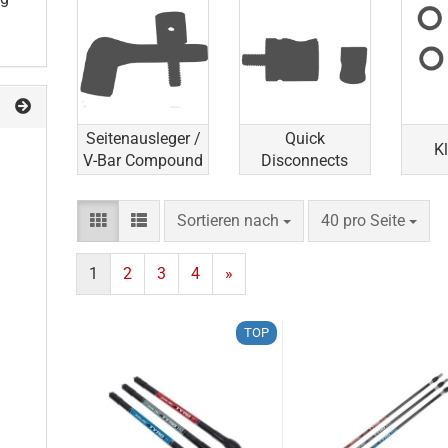
Seitenausleger /
Quick
Kl
V-Bar Compound
Disconnects
Sortieren nach
pro Seite
Sortieren nach
40 pro Seite
1
2
3
4
»
TOP