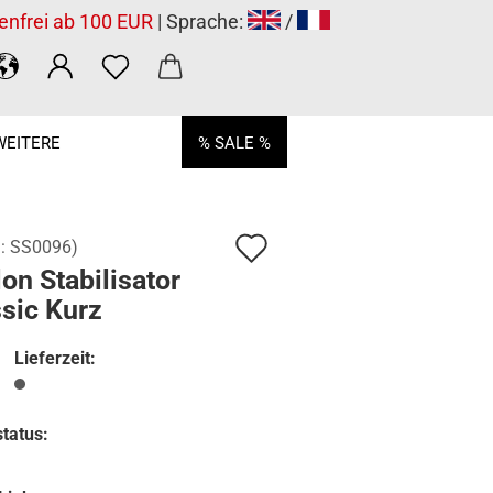
enfrei ab 100 EUR
| Sprache:
/
WEITERE
% SALE %
Auf
.:
SS0096
)
on Stabilisator
den
sic Kurz
Merkzettel
Lieferzeit:
tatus: