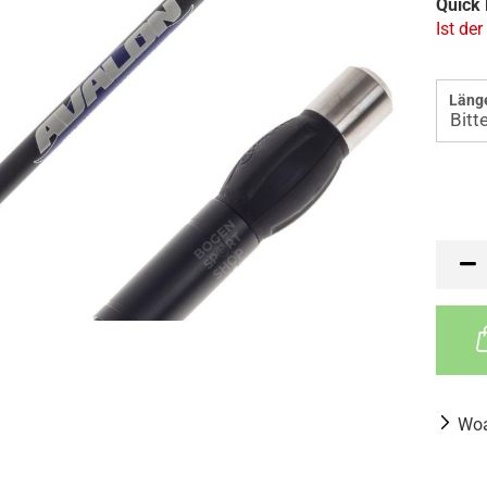
Quick 
Ist der
Läng
Woa