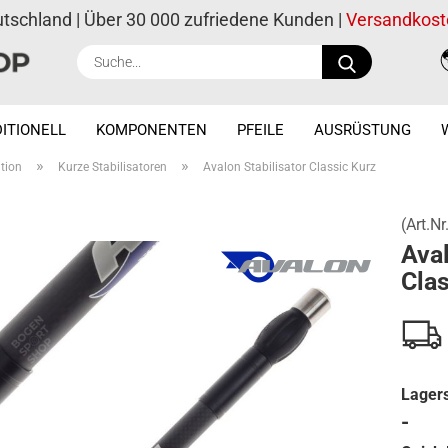
utschland | Über 30 000 zufriedene Kunden |
Versandkost
Suche...
ITIONELL
KOMPONENTEN
PFEILE
AUSRÜSTUNG
»
»
ation
Kurze Stabilisatoren
Avalon Stabilisator Classic Kurz
(Art.Nr
Aval
Clas
Lagers
-