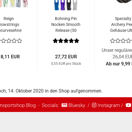
Reign
Bohning Pin
Specialty
Bowstrings
Nocken Smooth
Archery Pe
ecurvesehne
Release (50
Gehäuse Ult
latinum 652
Stk.)
Lite 45°
Spectra
Einfarbig
Unser reguläre
18,11 EUR
27,72 EUR
26,04 EU
Ab nur 9,99
0,55 EUR pro Stück
woch, 14. Oktober 2020 in den Shop aufgenommen.
nsportshop Blog
- Socials:
Bluesky
/
Instagram
/