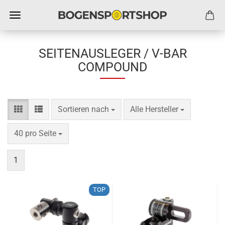
SEITENAUSLEGER / V-BAR
COMPOUND
Sortieren nach
pro Seite
Sortieren nach
Alle Hersteller
pro Seite
40 pro Seite
1
TOP