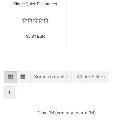
Single Quick Disconnect
55,31 EUR
Sortieren nach
pro Seite
Sortieren nach
40 pro Seite
1
1
bis
13
(von insgesamt
13
)