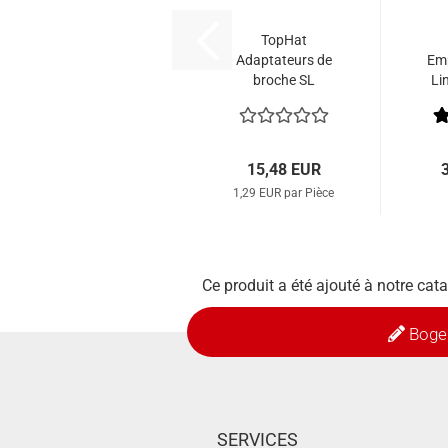
TopHat
Adaptateurs de
Emp
broche SL
Li
Ultralight .166
(12 pièces)
15,48 EUR
1,29 EUR par Pièce
Ce produit a été ajouté à notre cat
Boge
SERVICES