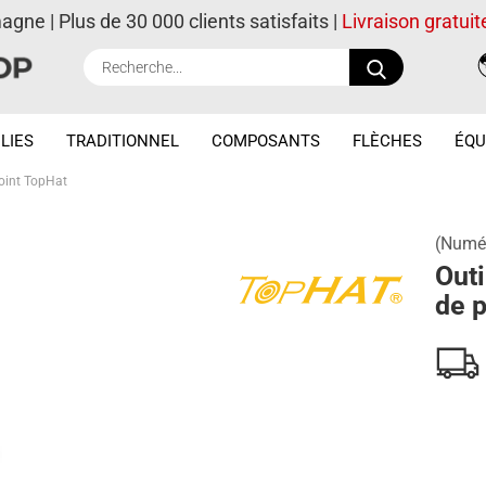
magne | Plus de 30 000 clients satisfaits |
Livraison gratuit
Recherche..
LIES
TRADITIONNEL
COMPOSANTS
FLÈCHES
ÉQU
point TopHat
(Numér
Outi
de p