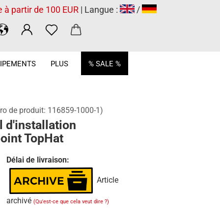
e à partir de 100 EUR
| Langue :
/
.
IPEMENTS
PLUS
% SALE %
o de produit:
116859-1000-1
)
l d'installation
oint TopHat
Délai de livraison:
Article
archivé
(Qu'est-ce que cela veut dire ?)