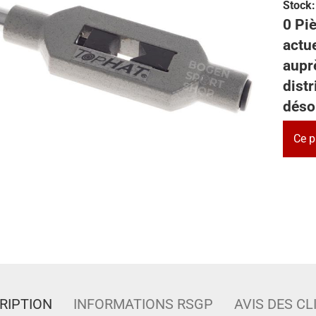
Stock:
0 Piè
actu
auprè
dist
déso
Ce p
RIPTION
INFORMATIONS RSGP
AVIS DES CL