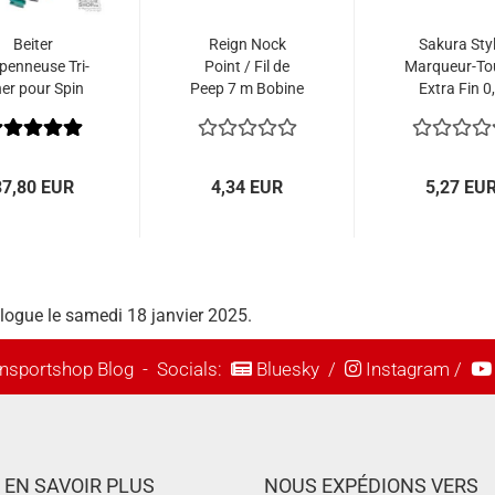
Beiter
Reign Nock
Sakura Sty
enneuse Tri-
Point / Fil de
Marqueur-To
ner pour Spin
Peep 7 m Bobine
Extra Fin 0
Wings
mm
37,80 EUR
4,34 EUR
5,27 EU
alogue le samedi 18 janvier 2025.
nsportshop Blog
- Socials:
Bluesky
/
Instagram
/
EN SAVOIR PLUS
NOUS EXPÉDIONS VERS