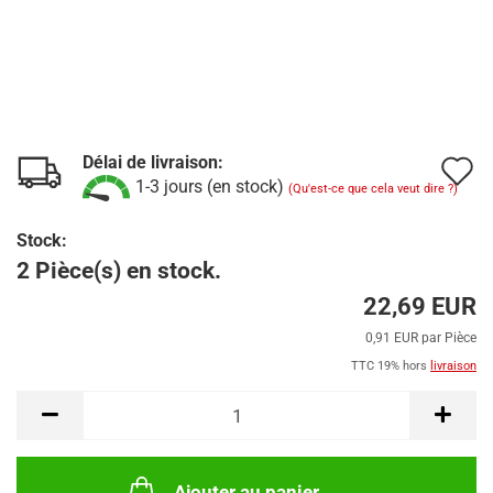
Délai de livraison:
A
1-3 jours (en stock)
(Qu'est-ce que cela veut dire ?)
à
Stock:
l
2 Pièce(s) en stock.
l
22,69 EUR
d
0,91 EUR par Pièce
s
TTC 19% hors
livraison
Ajouter au panier