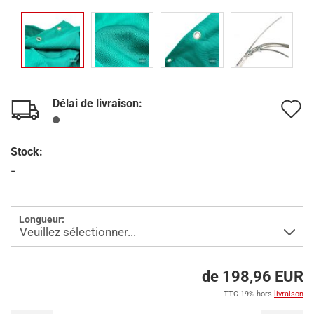
Délai de livraison:
A
à
Stock:
l
-
l
d
Longueur:
s
de 198,96 EUR
TTC 19% hors
livraison