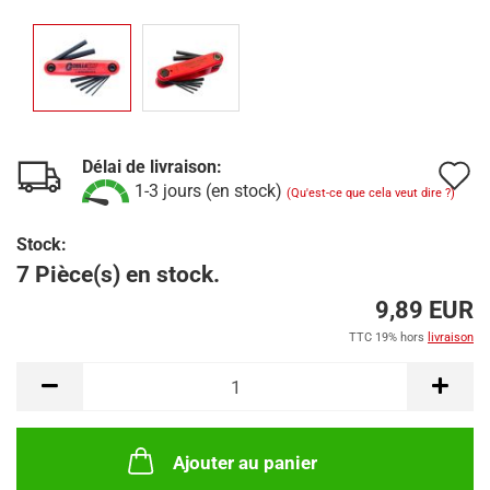
Délai de livraison:
A
1-3 jours (en stock)
(Qu'est-ce que cela veut dire ?)
à
Stock:
l
7 Pièce(s) en stock.
l
9,89 EUR
d
TTC 19% hors
livraison
s
Ajouter au panier