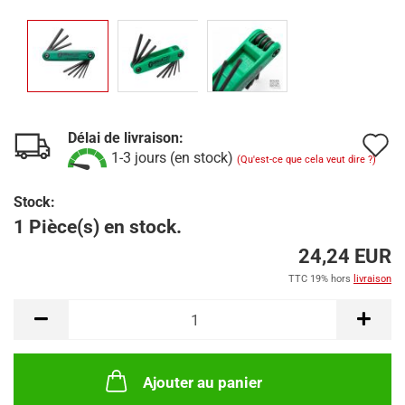
Délai de livraison:
A
1-3 jours (en stock)
(Qu'est-ce que cela veut dire ?)
à
Stock:
l
1 Pièce(s) en stock.
l
24,24 EUR
d
TTC 19% hors
livraison
s
Ajouter au panier