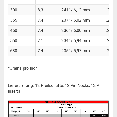
300
8,3
.241" / 6,12 mm
.236"
355
7,4
.237" / 6,02 mm
.229"
450
7,4
.236" / 6,00 mm
.230"
550
7,1
.234" / 5,94 mm
.228"
630
7,4
.235" / 5,97 mm
.229"
*Grains pro Inch
Lieferumfang: 12 Pfeilschäfte, 12 Pin Nocks, 12 Pin
Inserts