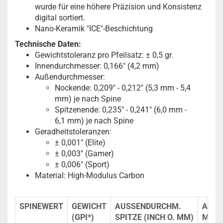
wurde für eine höhere Präzision und Konsistenz
digital sortiert.
Nano-Keramik "ICE"-Beschichtung
Technische Daten:
Gewichtstoleranz pro Pfeilsatz: ± 0,5 gr.
Innendurchmesser: 0,166" (4,2 mm)
Außendurchmesser:
Nockende: 0,209" - 0,212" (5,3 mm - 5,4
mm) je nach Spine
Spitzenende: 0,235" - 0,241" (6,0 mm -
6,1 mm) je nach Spine
Geradheitstoleranzen:
± 0,001" (Elite)
± 0,003" (Gamer)
± 0,006" (Sport)
Material: High-Modulus Carbon
SPINEWERT
GEWICHT
AUSSENDURCHM.
AUSS
(GPI*)
SPITZE (INCH O. MM)
MITT