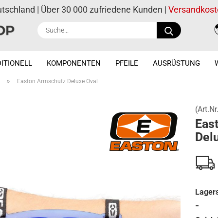
utschland | Über 30 000 zufriedene Kunden |
Versandkost
Suche...
ITIONELL
KOMPONENTEN
PFEILE
AUSRÜSTUNG
»
Easton Armschutz Deluxe Oval
(Art.Nr
Eas
Del
Lagers
-