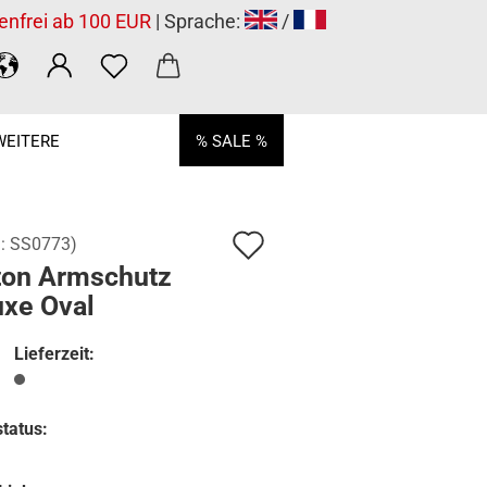
enfrei ab 100 EUR
| Sprache:
/
WEITERE
% SALE %
Auf
.:
SS0773
)
ton Armschutz
den
uxe Oval
Merkzettel
Lieferzeit:
tatus: