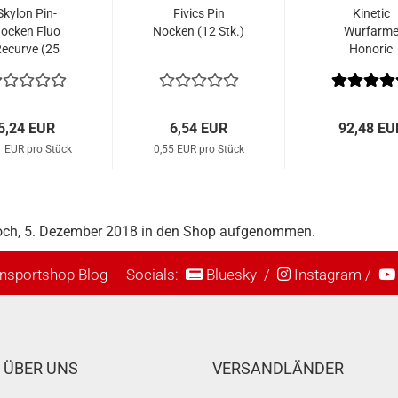
Skylon Pin-
Fivics Pin
Kinetic
ocken Fluo
Nocken (12 Stk.)
Wurfarm
ecurve (25
Honoric
Stk.)
Carbon/Fo
2025
5,24 EUR
6,54 EUR
92,48 EU
1 EUR pro Stück
0,55 EUR pro Stück
woch, 5. Dezember 2018 in den Shop aufgenommen.
nsportshop Blog
- Socials:
Bluesky
/
Instagram
/
ÜBER UNS
VERSANDLÄNDER