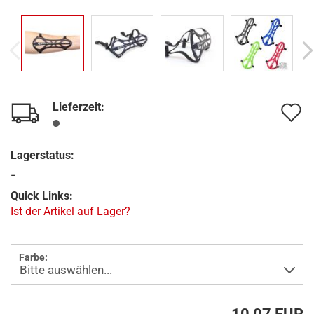
Lieferzeit:
A
d
Lagerstatus:
M
-
Quick Links:
Ist der Artikel auf Lager?
Farbe: