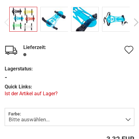
Lieferzeit:
A
d
Lagerstatus:
M
-
Quick Links:
Ist der Artikel auf Lager?
Farbe: