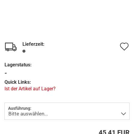
Lieferzeit:
A
d
Lagerstatus:
M
-
Quick Links:
Ist der Artikel auf Lager?
Ausführung:
45,41 EUR