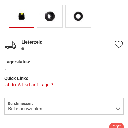
Lieferzeit:
A
d
Lagerstatus:
M
-
Quick Links:
Ist der Artikel auf Lager?
Durchmesser:
-20%