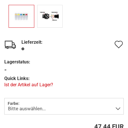
Lieferzeit:
A
d
Lagerstatus:
M
-
Quick Links:
Ist der Artikel auf Lager?
Farbe:
47,44 EUR