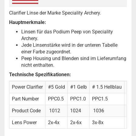
Clarifier Linse der Marke Speciality Archery.
Hauptmerkmale:
Linsen für das Podium Peep von Speciality
Archery.
Jede Linsenstärke wird in der unteren Tabelle
einer Farbe zugeordnet.
Peep Housing und Blenden sind im Lieferumfang
nicht enthalten.
Technische Spezifikationen:
Power Clarifier
#5 Gold
#1 Gelb
# 1.5 Hellblau
#2 
Part Number
PPC0.5
PPC1.0
PPC1.5
PPC
Product Code
1012
1024
1036
104
Lens Power
2x-4x
2x-6x
3x-8x
4x-