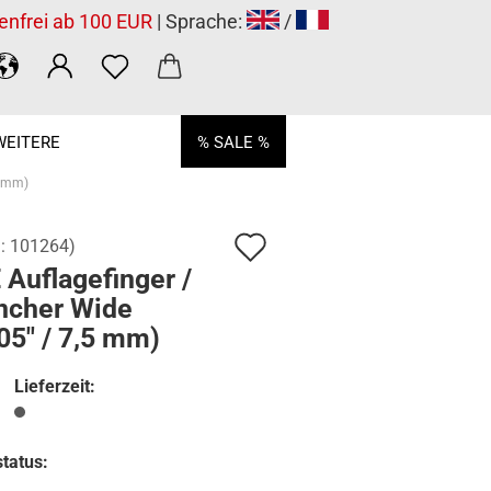
enfrei ab 100 EUR
| Sprache:
/
WEITERE
% SALE %
5 mm)
Auf
.:
101264
)
Auflagefinger /
den
ncher Wide
Merkzettel
05" / 7,5 mm)
Lieferzeit:
tatus: