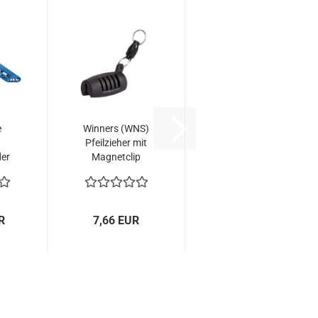
e
Winners (WNS)
Pfeilzieher mit
er
Magnetclip
wik
R
7,66 EUR