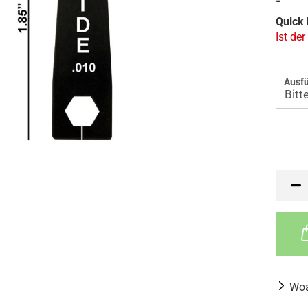
-
Quick 
Ist der
Ausf
Woa