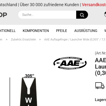
utschland | Über 30 000 zufriedene Kunden |
Versandkost
Suche...
ITIONELL
KOMPONENTEN
PFEILE
AUSRÜSTUNG
»
»
en
Zubehör, Ersatzteile
AAE Auflagefinger / Launcher Wide (0,305" / 7,
(Art.Nr
AAE 
Lau
(0,3
Lagers