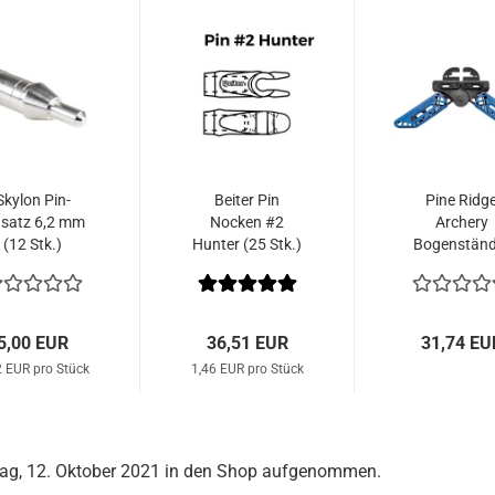
Skylon Pin-
Beiter Pin
Pine Ridg
nsatz 6,2 mm
Nocken #2
Archery
(12 Stk.)
Hunter (25 Stk.)
Bogenständ
Compound K
5,00 EUR
36,51 EUR
31,74 EU
2 EUR pro Stück
1,46 EUR pro Stück
stag, 12. Oktober 2021 in den Shop aufgenommen.