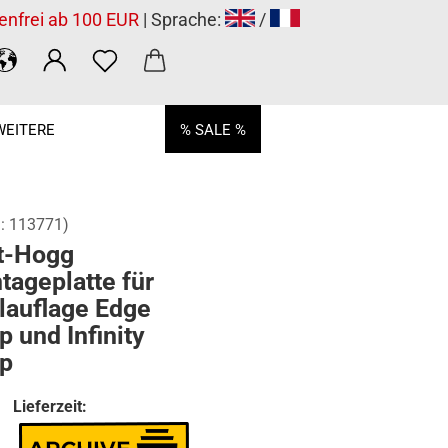
enfrei ab 100 EUR
| Sprache:
/
WEITERE
% SALE %
.:
113771
)
t-Hogg
ageplatte für
lauflage Edge
 und Infinity
p
Lieferzeit: