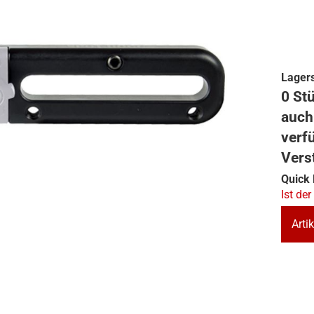
Lagers
0 Stü
auch
verf
Vers
Quick 
Ist der
Artik