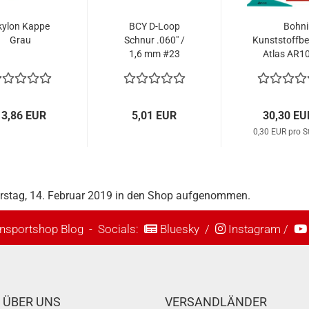
kylon Kappe
BCY D-Loop
Bohni
Grau
Schnur .060" /
Kunststoffbe
1,6 mm #23
Atlas AR10
Spectra Weiss -
(100 S
1 m
13,86 EUR
5,01 EUR
30,30 EU
0,30 EUR pro S
erstag, 14. Februar 2019 in den Shop aufgenommen.
nsportshop Blog
- Socials:
Bluesky
/
Instagram
/
ÜBER UNS
VERSANDLÄNDER