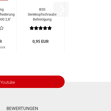
ng
BSS
fiederung
Senkkopfschraube
00 2,8"
Befestigung
tk.)
Visierplatte UNC
Nr. 10 - 24 x 3/4"
R
0,95 EUR
tück
Youtube
BEWERTUNGEN