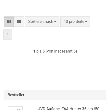
Sortieren nach
pro Seite
Sortieren nach
40 pro Seite
1
1
bis
5
(von insgesamt
5
)
Bestseller
JVD Auflage IFAA Hunter 35 cm (50