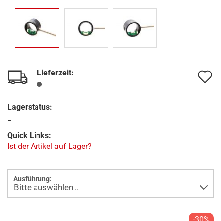
Lieferzeit:
A
d
Lagerstatus:
M
-
Quick Links:
Ist der Artikel auf Lager?
Ausführung:
-30%