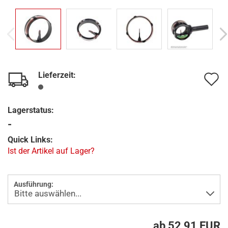
Lieferzeit:
A
d
Lagerstatus:
M
-
Quick Links:
Ist der Artikel auf Lager?
Ausführung:
ab 52,91 EUR