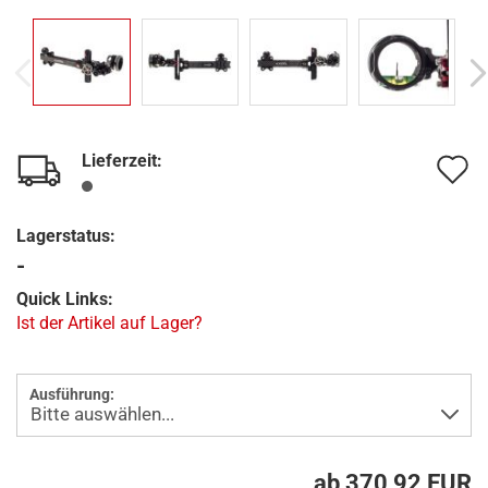
Lieferzeit:
A
d
Lagerstatus:
M
-
Quick Links:
Ist der Artikel auf Lager?
Ausführung:
ab 370,92 EUR