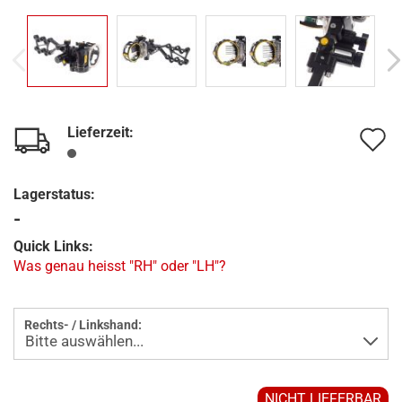
Lieferzeit:
A
d
Lagerstatus:
M
-
Quick Links:
Was genau heisst "RH" oder "LH"?
Rechts- / Linkshand:
NICHT LIEFERBAR