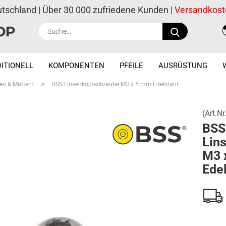
utschland | Über 30 000 zufriedene Kunden |
Versandkost
Suche...
ITIONELL
KOMPONENTEN
PFEILE
AUSRÜSTUNG
»
en & Muttern
BSS Linsenkopfschraube M3 x 5 mm Edelstahl
(Art.Nr
BSS
Lin
M3 
Edel