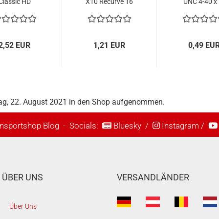
Classic HD
X10 Recurve 16
UNC 4-40 x 
Messing
cm
Edelstah
2,52 EUR
1,21 EUR
0,49 EU
tag, 22. August 2021 in den Shop aufgenommen.
nsportshop Blog
- Socials:
Bluesky
/
Instagram
/
ÜBER UNS
VERSANDLÄNDER
Über Uns