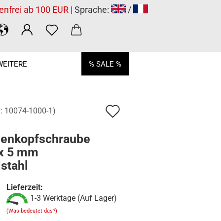
enfrei ab 100 EUR
| Sprache:
/
WEITERE
% SALE %
Auf
.:
10074-1000-1
)
den
senkopfschraube
Merkzettel
x 5 mm
stahl
Lieferzeit:
1-3 Werktage (Auf Lager)
(Was bedeutet das?)