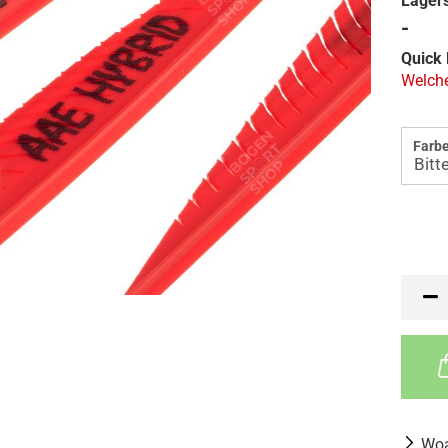
Lagers
-
Quick 
Welche
Farbe
Woa