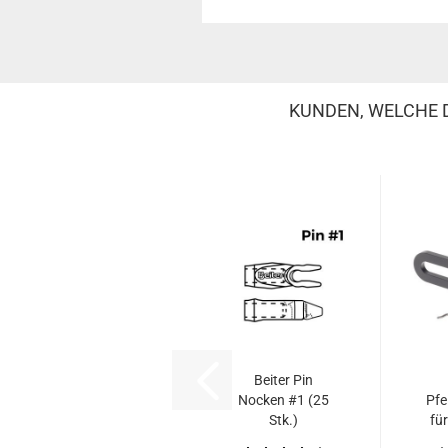
KUNDEN, WELCHE D
Beiter Pin
Nocken #1 (25
Pfe
Stk.)
fü
/ 