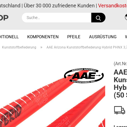
utschland | Über 30 000 zufriedene Kunden |
Versandkost
Suche...
ITIONELL
KOMPONENTEN
PFEILE
AUSRÜSTUNG
»
Kunststoffbefiederung
AAE Arizona Kunststoffbefiederung Hybrid PHNX 3,75
(Art.Nr
AAE
Kun
Hyb
(50 