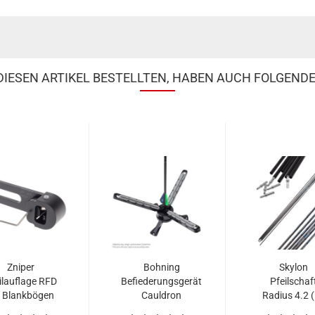
IESEN ARTIKEL BESTELLTEN, HABEN AUCH FOLGENDE
Zniper
Bohning
Skylon
ilauflage RFD
Befiederungsgerät
Pfeilschaf
r Blankbögen
Cauldron
Radius 4.2 
Stringwalker
Stk.)