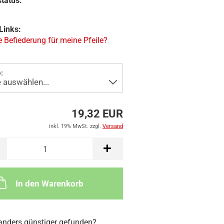
tatus:
Links:
 Befiederung für meine Pfeile?
:
19,32 EUR
inkl. 19% MwSt. zzgl.
Versand
In den Warenkorb
nders günstiger gefunden?