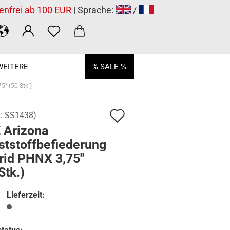
enfrei ab 100 EUR
| Sprache:
/
WEITERE
% SALE %
" (50 Stk.)
Auf
.:
SS1438
)
 Arizona
den
ststoffbefiederung
Merkzettel
rid PHNX 3,75"
Stk.)
Lieferzeit: