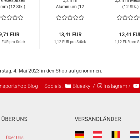
 Klebespitzen
5,2 mm
5,2 mm Mess
 mm (12 Stk.)
Aluminium (12
(12 Stk.)
Stk.)
9,71 EUR
13,41 EUR
13,41 EU
1 EUR pro Stück
1,12 EUR pro Stück
1,12 EUR pro S
erstag, 4. Mai 2023 in den Shop aufgenommen.
nsportshop Blog
- Socials:
Bluesky
/
Instagram
/
ÜBER UNS
VERSANDLÄNDER
Über Uns