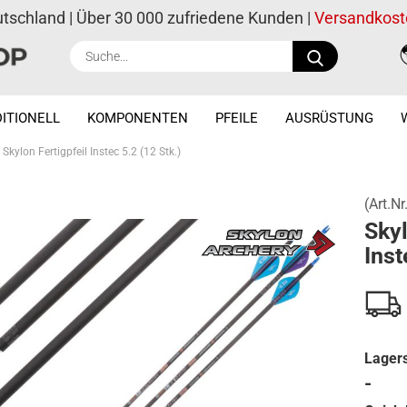
utschland | Über 30 000 zufriedene Kunden |
Versandkost
Suche...
ITIONELL
KOMPONENTEN
PFEILE
AUSRÜSTUNG
Skylon Fertigpfeil Instec 5.2 (12 Stk.)
(Art.Nr
Skyl
Inst
Lagers
-