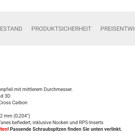
BESTAND
PRODUKTSICHERHEIT
PREISENTW
.
bonpfeil mit mittlerem Durchmesser.
nd 3D
 Cross Carbon
,2 mm (0,204")
anes befiedert, inklusive Nocken und RPS-Inserts
lten
! Passende Schraubspitzen finden Sie unten verlinkt.