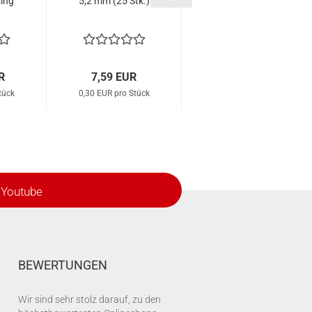
ing
5,2 mm (25 Stk.)
5,2 mm Fluo (25
Stk.)
R
7,59 EUR
7,59 EUR
tück
0,30 EUR pro Stück
0,30 EUR pro Stück
Youtube
BEWERTUNGEN
Wir sind sehr stolz darauf, zu den