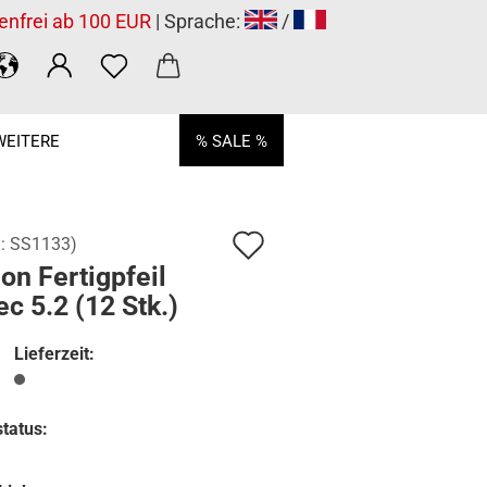
enfrei ab 100 EUR
| Sprache:
/
WEITERE
% SALE %
Auf
.:
SS1133
)
on Fertigpfeil
den
ec 5.2 (12 Stk.)
Merkzettel
Lieferzeit:
tatus: