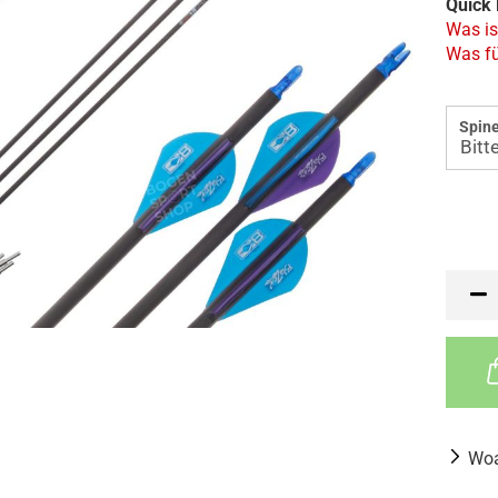
Quick 
Was is
Was fü
Spine
Woa