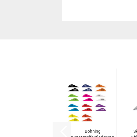
Bohning
S