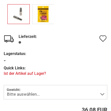
Lieferzeit:
A
d
Lagerstatus:
M
-
Quick Links:
Ist der Artikel auf Lager?
Gewicht:
36,08 EUR