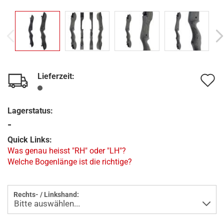
Lieferzeit:
A
d
Lagerstatus:
M
-
Quick Links:
Was genau heisst "RH" oder "LH"?
Welche Bogenlänge ist die richtige?
Rechts- / Linkshand: