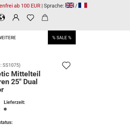
enfrei ab 100 EUR
| Sprache:
/
WEITERE
% SALE %
Auf
.:
SS1075
)
tic Mittelteil
den
en 25" Dual
Merkzettel
or
Lieferzeit:
tatus: