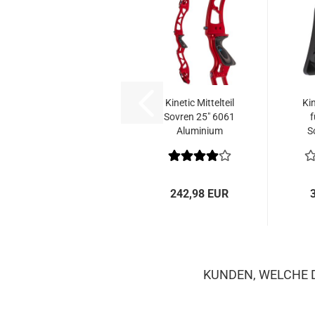
Kinetic Mittelteil
Ki
Sovren 25" 6061
f
Aluminium
S
A
242,98 EUR
KUNDEN, WELCHE D