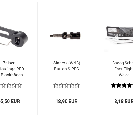
Zniper
Winners (WNS)
Shocq Seh
ilauflage RFD
Button S-PFC
Fast Fligh
r Blankbögen
Weiss
Stringwalker
65,50 EUR
18,90 EUR
8,18 EU