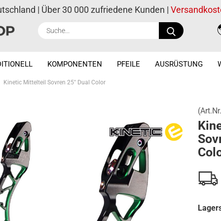
utschland | Über 30 000 zufriedene Kunden |
Versandkost
Suche...
ITIONELL
KOMPONENTEN
PFEILE
AUSRÜSTUNG
Kinetic Mittelteil Sovren 25" Dual Color
(Art.Nr
Kine
Sovr
Col
Lagers