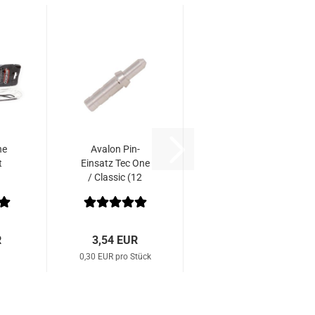
ne
Avalon Pin-
t
Einsatz Tec One
/ Classic (12
Stk.)
R
3,54 EUR
0,30 EUR pro Stück