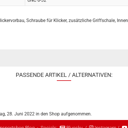
UNC 6-32
, Klickervorbau, Schraube für Klicker, zusätzliche Griffschale, Inn
PASSENDE ARTIKEL / ALTERNATIVEN:
stag, 28. Juni 2022 in den Shop aufgenommen.
nsportshop Blog
- Socials:
Bluesky
/
Instagram
/