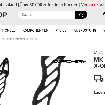
utschland | Über 30 000 zufriedene Kunden |
Versandkost
Suche...
ITIONELL
KOMPONENTEN
PFEILE
AUSRÜSTUNG
MK Korea Mittelteil X-ON 25"
(Art.Nr
MK K
X-O
Lagers
-