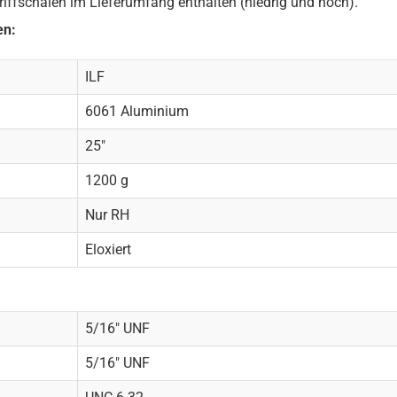
iffschalen im Lieferumfang enthalten (niedrig und hoch).
en:
ILF
6061 Aluminium
25"
1200 g
Nur RH
Eloxiert
5/16" UNF
5/16" UNF