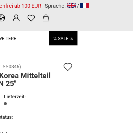
enfrei ab 100 EUR
| Sprache:
/
WEITERE
% SALE %
Auf
.:
SS0846
)
orea Mittelteil
den
N 25"
Merkzettel
Lieferzeit:
tatus: