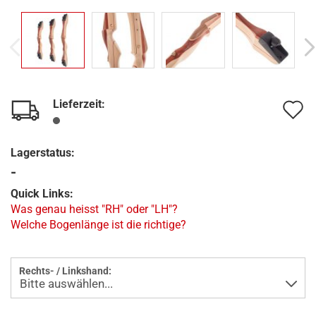
Lieferzeit:
A
d
Lagerstatus:
M
-
Quick Links:
Was genau heisst "RH" oder "LH"?
Welche Bogenlänge ist die richtige?
Rechts- / Linkshand: