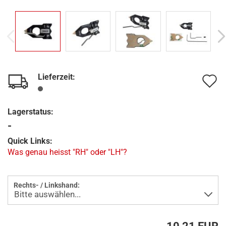
Lieferzeit:
A
d
Lagerstatus:
M
-
Quick Links:
Was genau heisst "RH" oder "LH"?
Rechts- / Linkshand: