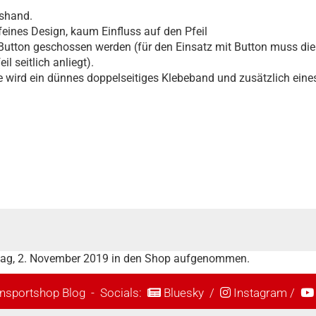
tshand.
feines Design, kaum Einfluss auf den Pfeil
Button geschossen werden (für den Einsatz mit Button muss die 
il seitlich anliegt).
ge wird ein dünnes doppelseitiges Klebeband und zusätzlich ei
stag, 2. November 2019 in den Shop aufgenommen.
nsportshop Blog
- Socials:
Bluesky
/
Instagram
/