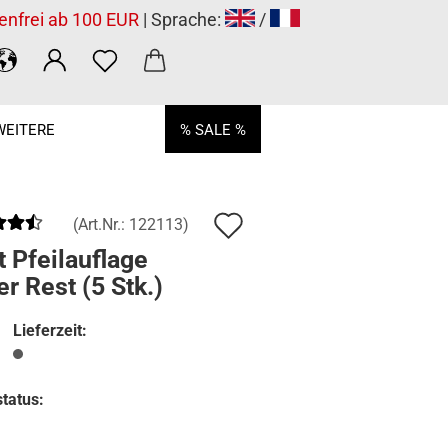
enfrei ab 100 EUR
| Sprache:
/
WEITERE
% SALE %
Auf
(Art.Nr.:
122113
)
den
 Pfeilauflage
r Rest (5 Stk.)
Merkzettel
Lieferzeit:
tatus: