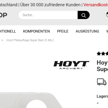
utschland | Über 30 000 zufriedene Kunden |
Versandkost
Suche...
ITIONELL
KOMPONENTEN
PFEILE
AUSRÜSTUNG
»
Hoyt Pfeilauflage Super Rest (5 Stk.)
Hoyt
Supe
Lagers
-