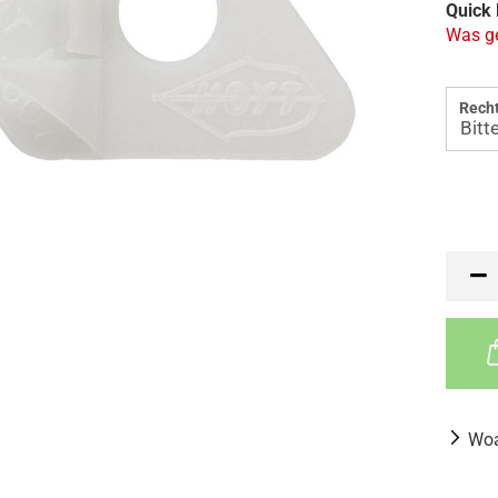
Quick 
Was ge
Recht
Woa