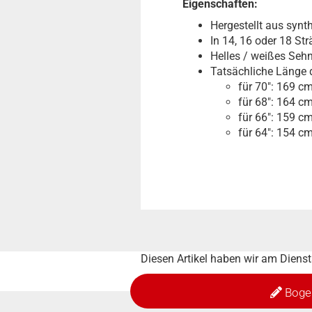
Eigenschaften:
Hergestellt aus synt
In 14, 16 oder 18 St
Helles / weißes Seh
Tatsächliche Länge 
für 70": 169 c
für 68": 164 c
für 66": 159 c
für 64": 154 c
Diesen Artikel haben wir am Dien
Boge