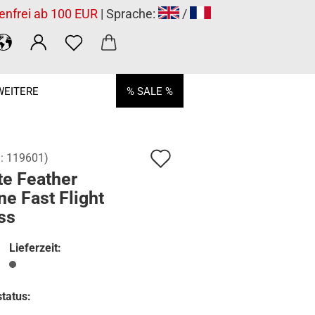
enfrei ab 100 EUR
| Sprache:
/
WEITERE
% SALE %
Auf
.:
119601
)
te Feather
den
e Fast Flight
Merkzettel
ss
Lieferzeit:
tatus: