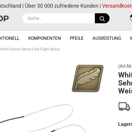
utschland | Über 30 000 zufriedene Kunden |
Versandkost
Suche...
ITIONELL
KOMPONENTEN
PFEILE
AUSRÜSTUNG
White Feather Sehne Fast Flight Weiss
(Art.Nr
Whi
Sehn
Wei
Lagers