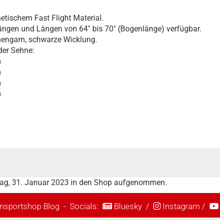
hetischem Fast Flight Material.
rängen und Längen von 64" bis 70" (Bogenlänge) verfügbar.
nengarn, schwarze Wicklung.
der Sehne:
m
m
m
m
stag, 31. Januar 2023 in den Shop aufgenommen.
nsportshop Blog
- Socials:
Bluesky
/
Instagram
/