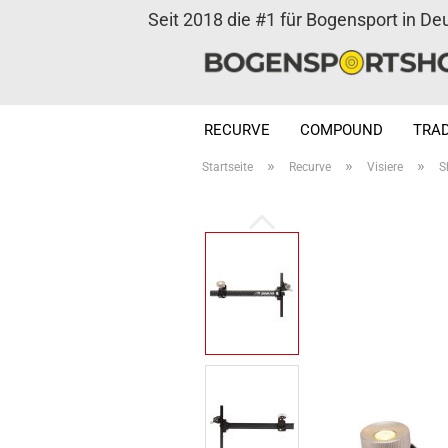
Seit 2018 die #1 für Bogensport in De
RECURVE
COMPOUND
TRAD
»
»
»
Startseite
Recurve
Visiere
S