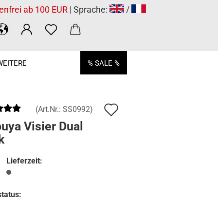
enfrei ab 100 EUR
| Sprache:
/
WEITERE
% SALE %
Auf
(Art.Nr.:
SS0992
)
den
uya Visier Dual
k
Merkzettel
Lieferzeit:
tatus: