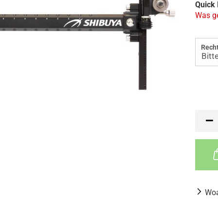
Quick 
Was ge
Recht
Woa