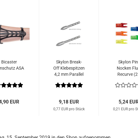
Bicaster
Skylon Break-
Skylon Pin
mschutz ASA
Off Klebespitzen
Nocken Fl
4,2 mm Parallel
Recurve (2
(12 Stk.)
Stk.)
4,90 EUR
9,18 EUR
5,24 EU
0,77 EUR pro Stück
0,21 EUR pro S
tag, 15. September 2019 in den Shop aufgenommen.