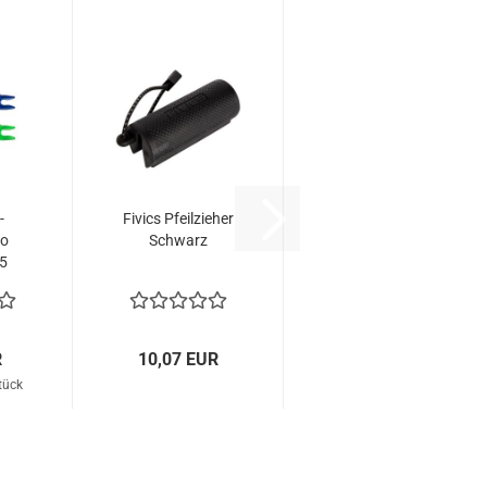
-
Fivics Pfeilzieher
uo
Schwarz
5
R
10,07 EUR
tück