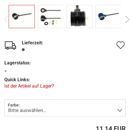
Lieferzeit:
A
d
Lagerstatus:
M
-
Quick Links:
Ist der Artikel auf Lager?
Farbe:
11,14 EUR