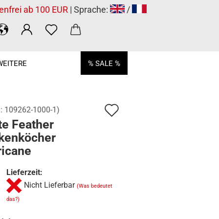
enfrei ab 100 EUR
| Sprache:
/
WEITERE
% SALE %
Auf
.:
109262-1000-1
)
te Feather
den
kenköcher
Merkzettel
ricane
Lieferzeit:
Nicht Lieferbar
(Was bedeutet
das?)