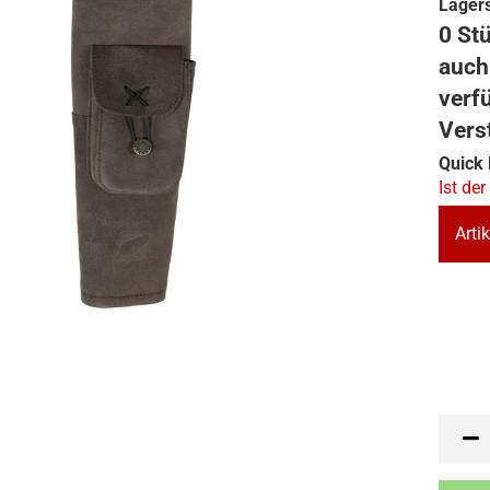
Lagers
0 Stü
auch
verf
Vers
Quick 
Ist der
Artik