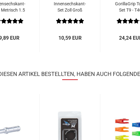
ensechskant-
Innensechskant-
GorillaGrip T
 Metrisch 1.5
Set Zoll Groß
Set T9 - T4
- 6 mm
5/64" - 1/4"
9,89 EUR
10,59 EUR
24,24 EU
IESEN ARTIKEL BESTELLTEN, HABEN AUCH FOLGENDE