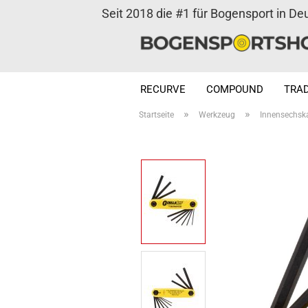
Seit 2018 die #1 für Bogensport in De
RECURVE
COMPOUND
TRAD
»
»
Startseite
Werkzeug
Innensechska