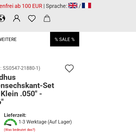
enfrei ab 100 EUR
| Sprache:
/
WEITERE
% SALE %
Auf
.:
SS0547-21880-1
)
dhus
den
ensechskant-Set
Merkzettel
 Klein .050" -
"
Lieferzeit:
1-3 Werktage (Auf Lager)
(Was bedeutet das?)