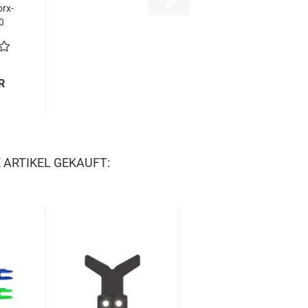
orx-
0
R
 ARTIKEL GEKAUFT: