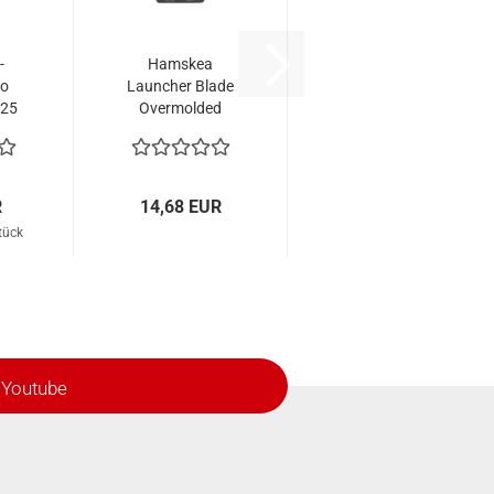
-
Hamskea
uo
Launcher Blade
(25
Overmolded
Containment
R
14,68 EUR
tück
Youtube