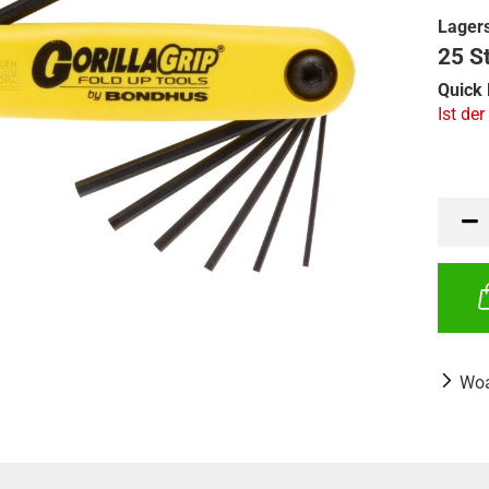
Lagers
25 S
Quick 
Ist der
Woa