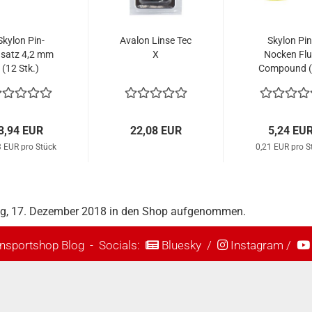
Skylon Pin-
Avalon Linse Tec
Skylon Pin
nsatz 4,2 mm
X
Nocken Fl
(12 Stk.)
Compound 
Stk.)
3,94 EUR
22,08 EUR
5,24 EU
3 EUR pro Stück
0,21 EUR pro S
ag, 17. Dezember 2018 in den Shop aufgenommen.
nsportshop Blog
- Socials:
Bluesky
/
Instagram
/