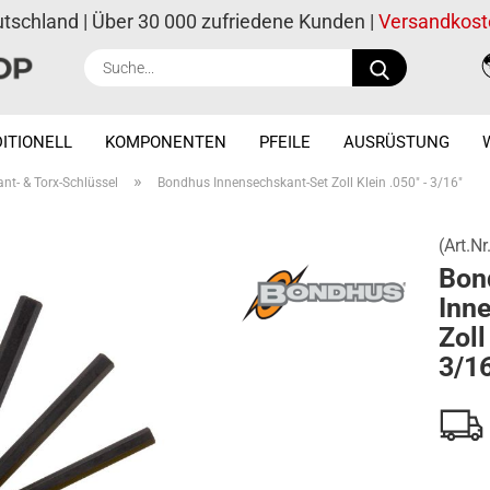
utschland | Über 30 000 zufriedene Kunden |
Versandkost
Suche...
ITIONELL
KOMPONENTEN
PFEILE
AUSRÜSTUNG
»
nt- & Torx-Schlüssel
Bondhus Innensechskant-Set Zoll Klein .050" - 3/16"
(Art.Nr
Bon
Inn
Zoll
3/16