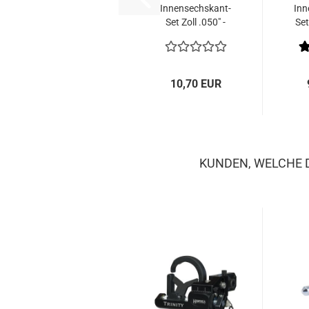
Innensechskant-
Inn
Set Zoll .050" -
Set
5/16"
10,70 EUR
KUNDEN, WELCHE D