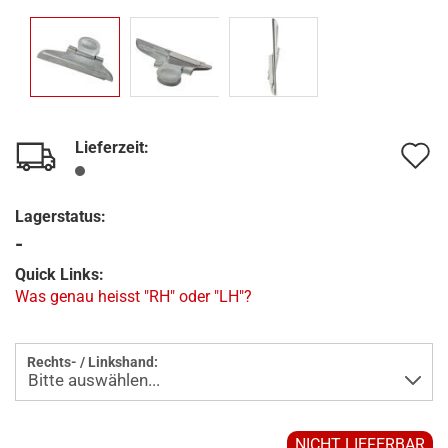
Lieferzeit:
A
d
Lagerstatus:
M
-
Quick Links:
Was genau heisst "RH" oder "LH"?
Rechts- / Linkshand:
NICHT LIEFERBAR