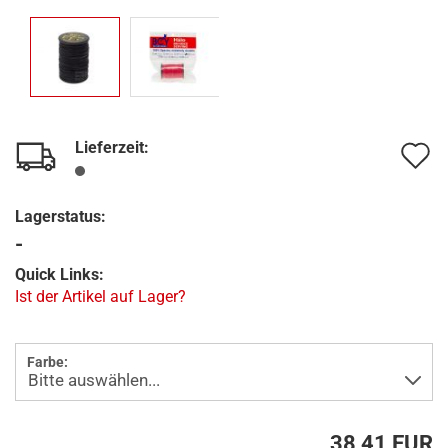
Lieferzeit:
A
d
Lagerstatus:
M
-
Quick Links:
Ist der Artikel auf Lager?
Farbe:
38,41 EUR