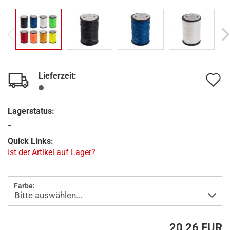
Lieferzeit:
A
d
Lagerstatus:
M
-
Quick Links:
Ist der Artikel auf Lager?
Farbe:
20,26 EUR