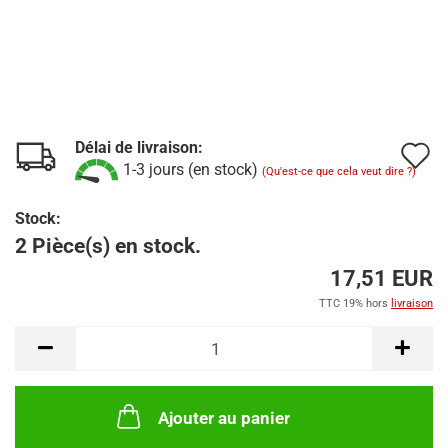
Délai de livraison:
A
1-3 jours (en stock)
(Qu'est-ce que cela veut dire ?)
à
Stock:
l
2 Pièce(s) en stock.
l
17,51 EUR
d
TTC 19% hors
livraison
s
Ajouter au panier