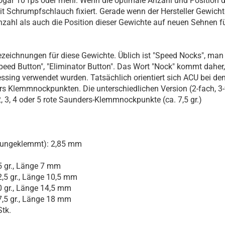
sogar 10 fps oder mehr. Wenn die optimale Anzahl und Position d
it Schrumpfschlauch fixiert. Gerade wenn der Hersteller Gewich
Anzahl als auch die Position dieser Gewichte auf neuen Sehnen f
ezeichnungen für diese Gewichte. Üblich ist "Speed Nocks", man 
Speed Button", "Eliminator Button". Das Wort "Nock" kommt daher
ing verwendet wurden. Tatsächlich orientiert sich ACU bei d
s Klemmnockpunkten. Die unterschiedlichen Version (2-fach, 3-f
2, 3, 4 oder 5 rote Saunders-Klemmnockpunkte (ca. 7,5 gr.)
ungeklemmt): 2,85 mm
5 gr., Länge 7 mm
2,5 gr., Länge 10,5 mm
0 gr., Länge 14,5 mm
7,5 gr., Länge 18 mm
Stk.