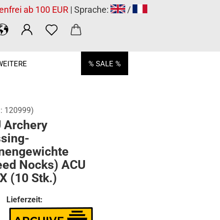
enfrei ab 100 EUR
| Sprache:
/
WEITERE
% SALE %
.:
120999
)
 Archery
sing-
nengewichte
eed Nocks) ACU
 (10 Stk.)
Lieferzeit: