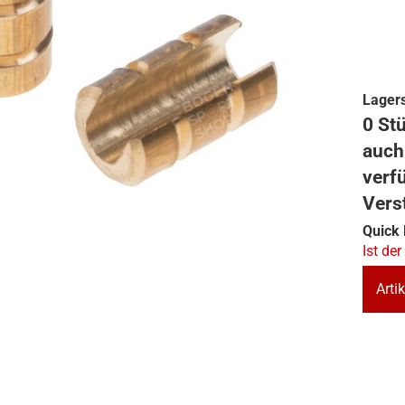
Lagers
0 Stü
auch
verf
Vers
Quick 
Ist der
Artik